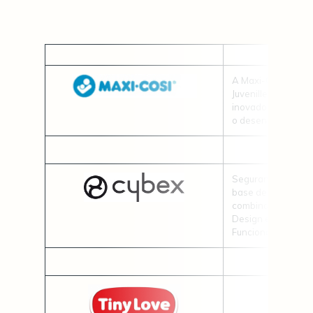
A Maxi-Cosi é uma
Juvenille, focada 
inovadores e ser
o desenvolvimento
Segurança, Design
base de todos os 
combinam Seguran
Design elegante c
Funcionalidades.