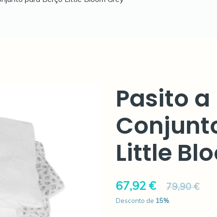
Pasito a
Conjunt
Little B
67,92 €
79,90 €
Desconto de
15
%
.