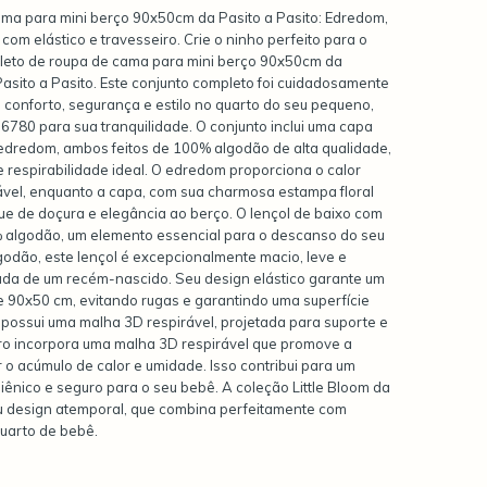
ma para mini berço 90x50cm da Pasito a Pasito: Edredom,
om elástico e travesseiro. Crie o ninho perfeito para o
leto de roupa de cama para mini berço 90x50cm da
Pasito a Pasito. Este conjunto completo foi cuidadosamente
 conforto, segurança e estilo no quarto do seu pequeno,
780 para sua tranquilidade. O conjunto inclui uma capa
dredom, ambos feitos de 100% algodão de alta qualidade,
 respirabilidade ideal. O edredom proporciona o calor
vel, enquanto a capa, com sua charmosa estampa floral
ue de doçura e elegância ao berço. O lençol de baixo com
0% algodão, um elemento essencial para o descanso do seu
godão, este lençol é excepcionalmente macio, leve e
icada de um recém-nascido. Seu design elástico garante um
e 90x50 cm, evitando rugas e garantindo uma superfície
 possui uma malha 3D respirável, projetada para suporte e
eiro incorpora uma malha 3D respirável que promove a
r o acúmulo de calor e umidade. Isso contribui para um
iênico e seguro para o seu bebê. A coleção Little Bloom da
eu design atemporal, que combina perfeitamente com
quarto de bebê.