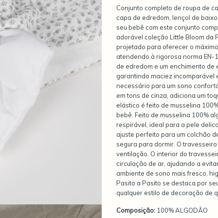
Conjunto completo de roupa de ca
capa de edredom, lençol de baixo c
seu bebê com este conjunto comp
adorável coleção Little Bloom da 
projetado para oferecer o máximo
atendendo à rigorosa norma EN-16
de edredom e um enchimento de e
garantindo maciez incomparável e
necessário para um sono confortá
em tons de cinza, adiciona um toq
elástico é feito de musselina 10
bebê. Feito de musselina 100% al
respirável, ideal para a pele del
ajuste perfeito para um colchão d
segura para dormir. O travesseiro
ventilação. O interior do travess
circulação de ar, ajudando a evita
ambiente de sono mais fresco, hig
Pasito a Pasito se destaca por s
qualquer estilo de decoração de 
Composição:
100% ALGODÃO