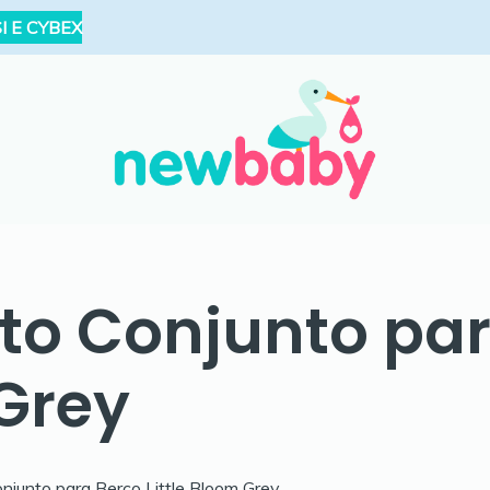
I E CYBEX
ito Conjunto pa
 Grey
onjunto para Berço Little Bloom Grey