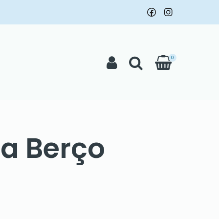
0
ra Berço