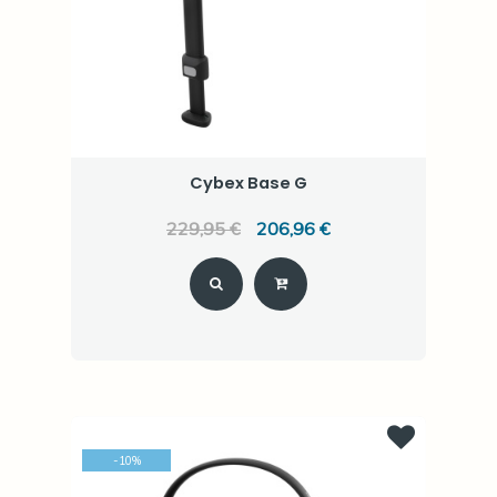
Cybex Base G
229,95 €
206,96 €
-
10
%