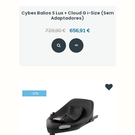
Cybex Balios S Lux + Cloud G i-Size (Sem
Adaptadores)
729,90 €
656,91 €
-
10
%