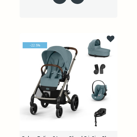
-
22.5
%