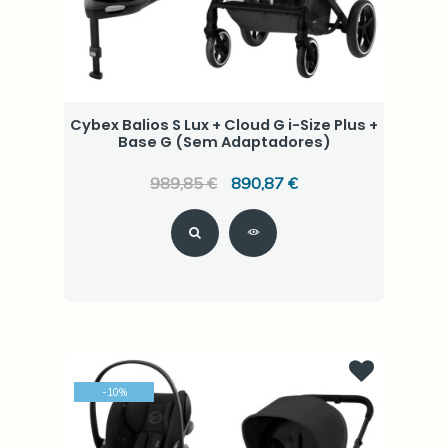
Cybex Balios S Lux + Cloud G i-Size Plus +
Base G (Sem Adaptadores)
989,85 €
890,87 €
-
10
%