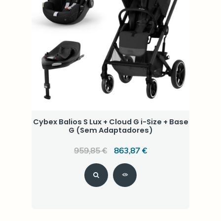
Cybex Balios S Lux + Cloud G i-Size + Base
G (Sem Adaptadores)
959,85 €
863,87 €