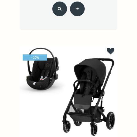
-
10
%