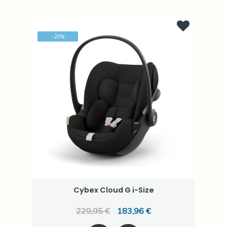
-
20
%
Cybex Cloud G i-Size
229,95 €
183,96 €