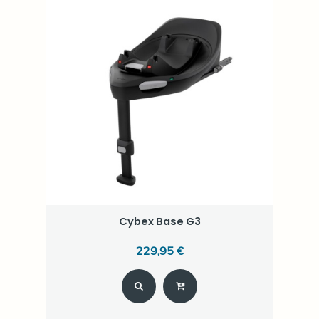
Cybex Base G3
229,95 €