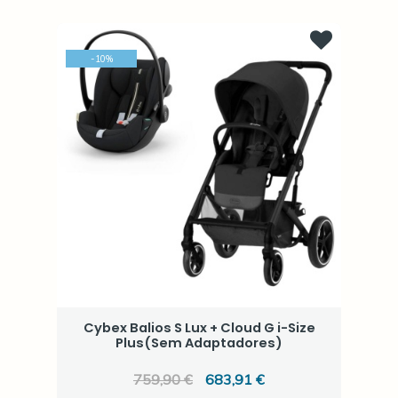
-
10
%
Cybex Balios S Lux + Cloud G i-Size
Plus(Sem Adaptadores)
759,90 €
683,91 €